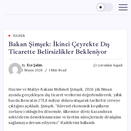
Skip
to
content
HABER
Bakan Şimşek: İkinci Çeyrekte Dış
Ticarette Belirsizlikler Bekleniyor
Bakan
By
Ece Şahin
yorumlar kapalı
Şimşek:
2 Mayıs 2026
1 Min Read
İkinci
Çeyrekte
Dış
Hazine ve Maliye Bakanı Mehmet Şimşek, 2026 yılı Nisan
Ticarette
ayında gerçekleşen dış ticaret verilerini değerlendirerek, yıllık
Belirsizlikler
Bekleniyor
bazda ihracatın 275,8 milyar dolara ulaşarak tarihi bir zirveye
için
çıktığını açıkladı. Şimşek, “Küresel ekonomik koşulların
zorlayıcı olduğu bu dönemde, ülkemize döviz kazandıran
sektörlerin desteklenmesine ve üretim süreçlerinde dönüşüm
sağlamaya devam ediyoruz” ifadelerini kullandı.