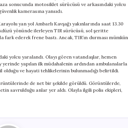
İki
Kaza sonucunda motosiklet sürücüsü ve arkasındaki yolcu
Kişi
 güvenlik kamerasına yansıdı.
Yaralandı
için
arayolu yan yol Ambarlı Kavşağı yakınlarında saat 13.30
likdüzü yönünde ilerleyen TIR sürücüsü, sol şeritte
anda fark ederek frene bastı. Ancak, TIR’ın durması mümkü
aki yolcu yaralandı. Olayı gören vatandaşlar, hemen
olay yerinde yapılan ilk müdahalenin ardından ambulanslarla
 olduğu ve hayati tehlikelerinin bulunmadığı belirtildi.
üntülerinde de net bir şekilde görüldü. Görüntülerde,
in savrulduğu anlar yer aldı. Olayla ilgili polis ekipleri,