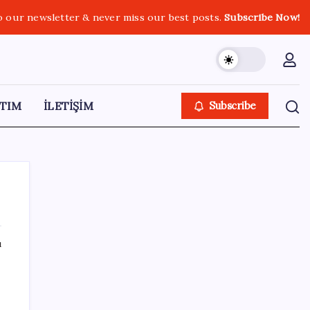
o our newsletter & never miss our best posts.
Subscribe Now!
TIM
İLETİŞİM
Subscribe
ı
SON YAZILAR
Huawei Nova 16 SE 8500mAh Batarya ve
Uydu Bağlantısı ile Tanıtıldı