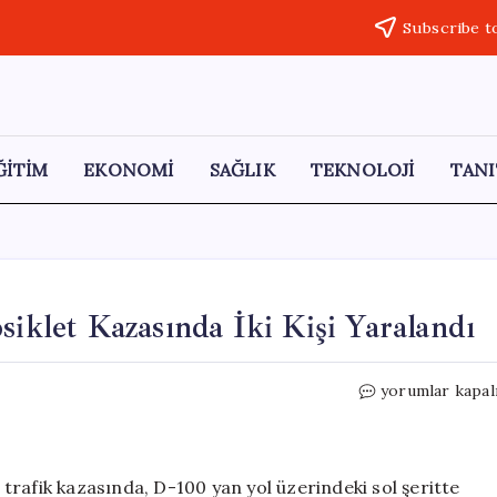
Subscribe t
ĞİTİM
EKONOMİ
SAĞLIK
TEKNOLOJİ
TANI
siklet Kazasında İki Kişi Yaralandı
Avcılar’da
yorumlar kapal
TIR’ın
Çarptığı
Motosiklet
Kazasında
rafik kazasında, D-100 yan yol üzerindeki sol şeritte