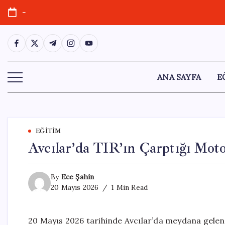
Skip
-
to
content
https://www.facebook.com/
https://twitter.com/
https://t.me/
https://www.instagram.com/
https://youtube.com/
ANA SAYFA
E
EĞITIM
Avcılar’da TIR’ın Çarptığı Moto
By
Ece Şahin
20 Mayıs 2026
1 Min Read
20 Mayıs 2026 tarihinde Avcılar’da meydana gelen t