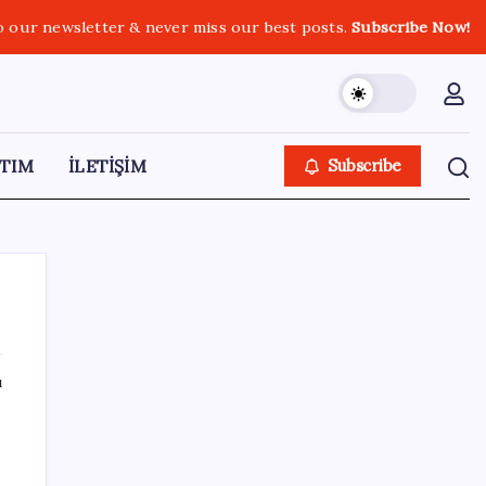
o our newsletter & never miss our best posts.
Subscribe Now!
TIM
İLETİŞİM
Subscribe
ı
SON YAZILAR
iOS 27 ile iPhone Kilit Ekranında Neler
Değişiyor?