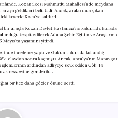
Tutuklandı
tarihinde, Kozan ilçesi Mahmutlu Mahallesi’nde meydana
için
araya geldikleri belirtildi. Ancak, aralarında çıkan
eki keserle Koca’ya saldırdı.
l bir araçla Kozan Devlet Hastanesi’ne kaldırıldı. Burada
bulunduğu tespit edilerek Adana Şehir Eğitim ve Araştırma
5 Mayıs’ta yaşamını yitirdi.
yerinde inceleme yaptı ve Gök’ün saldırıda kullandığı
Gök, olaydan sonra kaçmıştı. Ancak, Antalya’nın Manavgat
 işlemlerinin ardından adliyeye sevk edilen Gök, 14
arak cezaevine gönderildi.
ceğini bir kez daha gözler önüne serdi.