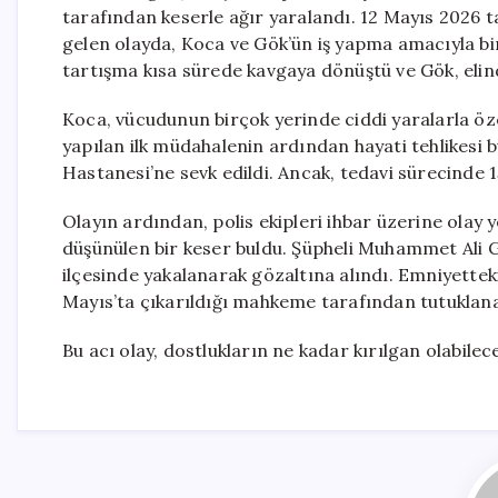
tarafından keserle ağır yaralandı. 12 Mayıs 2026 
gelen olayda, Koca ve Gök’ün iş yapma amacıyla bir 
tartışma kısa sürede kavgaya dönüştü ve Gök, elind
Koca, vücudunun birçok yerinde ciddi yaralarla öze
yapılan ilk müdahalenin ardından hayati tehlikesi 
Hastanesi’ne sevk edildi. Ancak, tedavi sürecinde 1
Olayın ardından, polis ekipleri ihbar üzerine olay 
düşünülen bir keser buldu. Şüpheli Muhammet Ali 
ilçesinde yakalanarak gözaltına alındı. Emniyetteki
Mayıs’ta çıkarıldığı mahkeme tarafından tutuklan
Bu acı olay, dostlukların ne kadar kırılgan olabile