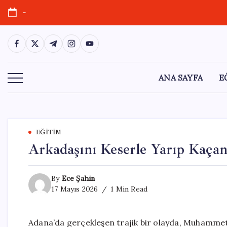
Skip
-
to
content
https://www.facebook.com/
https://twitter.com/
https://t.me/
https://www.instagram.com/
https://youtube.com/
ANA SAYFA
E
EĞITIM
Arkadaşını Keserle Yarıp Kaçan
By
Ece Şahin
17 Mayıs 2026
1 Min Read
Adana’da gerçekleşen trajik bir olayda, Muhamme