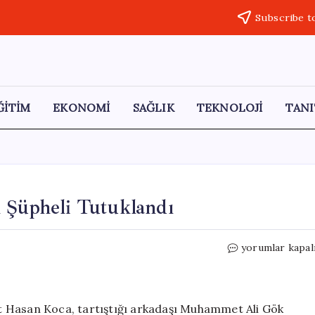
Subscribe t
ĞİTİM
EKONOMİ
SAĞLIK
TEKNOLOJİ
TANI
 Şüpheli Tutuklandı
Arkadaşını
yorumlar kapal
Keserle
Yarıp
Kaçan
Şüpheli
t Hasan Koca, tartıştığı arkadaşı Muhammet Ali Gök