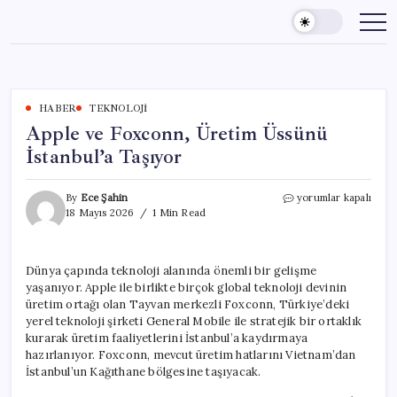
Skip
to
content
HABER
TEKNOLOJI
Apple ve Foxconn, Üretim Üssünü
İstanbul’a Taşıyor
Apple
By
Ece Şahin
yorumlar kapalı
ve
18 Mayıs 2026
1 Min Read
Foxconn,
Üretim
Üssünü
Dünya çapında teknoloji alanında önemli bir gelişme
İstanbul’a
yaşanıyor. Apple ile birlikte birçok global teknoloji devinin
Taşıyor
için
üretim ortağı olan Tayvan merkezli Foxconn, Türkiye’deki
yerel teknoloji şirketi General Mobile ile stratejik bir ortaklık
kurarak üretim faaliyetlerini İstanbul’a kaydırmaya
hazırlanıyor. Foxconn, mevcut üretim hatlarını Vietnam’dan
İstanbul’un Kağıthane bölgesine taşıyacak.