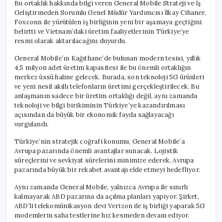
Bu ortaklık hakkında bilgi veren General Mobile Strateji ve İş
Geliştirmeden Sorumlu Genel Müdür Yardımcısı İlkay Cihaner,
Foxconn ile yürütülen iş birliğinin yeni bir aşamaya geçtiğini
belirtti ve Vietnam’daki üretim faaliyetlerinin Türkiye’ye
resmi olarak aktarılacağını duyurdu.
General Mobile’ın Kağıthane’de bulunan modern tesisi, yıllık
4,5 milyon adet üretim kapasitesi ile bu önemli ortaklığın
merkez üssü haline gelecek. Burada, son teknoloji 5G ürünleri
ve yeni nesil akıllı telefonların üretimi gerçekleştirilecek. Bu
anlaşmanın sadece bir üretim ortaklığı değil, aynı zamanda
teknoloji ve bilgi birikiminin Türkiye’ye kazandırılması
açısından da büyük bir ekonomik fayda sağlayacağı
vurgulandı.
Türkiye’nin stratejik coğrafi konumu, General Mobile’a
Avrupa pazarında önemli avantajlar sunacak. Lojistik
süreçlerini ve sevkiyat sürelerini minimize ederek, Avrupa
pazarında büyük bir rekabet avantajı elde etmeyi hedefliyor.
Aynı zamanda General Mobile, yalnızca Avrupa ile sınırlı
kalmayarak ABD pazarına da açılma planları yapıyor. Şirket,
ABD’li telekomünikasyon devi Verizon ile iş birliği yaparak 5G
modemlerin saha testlerine hız kesmeden devam ediyor.