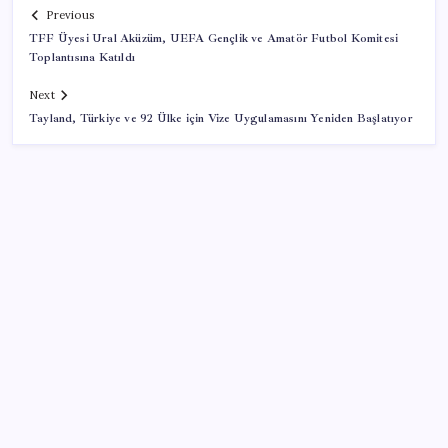
Previous
TFF Üyesi Ural Aküzüm, UEFA Gençlik ve Amatör Futbol Komitesi
Toplantısına Katıldı
Next
Tayland, Türkiye ve 92 Ülke için Vize Uygulamasını Yeniden Başlatıyor
SON YAZILAR
Türkiye’ye gelen turistler alışveriş yapmadı, saçını
yaptırdı!
Sürekli maddi sorun yaşayan insanların beyni daha