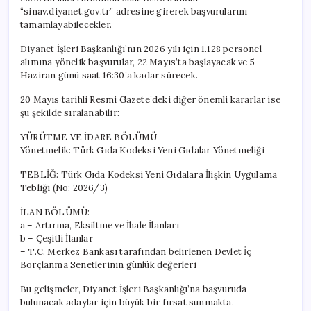
Alım
“sinav.diyanet.gov.tr” adresine girerek başvurularını
İlanı
tamamlayabilecekler.
Yayınladı
için
Diyanet İşleri Başkanlığı’nın 2026 yılı için 1.128 personel
alımına yönelik başvurular, 22 Mayıs’ta başlayacak ve 5
Haziran günü saat 16:30’a kadar sürecek.
20 Mayıs tarihli Resmi Gazete’deki diğer önemli kararlar ise
şu şekilde sıralanabilir:
YÜRÜTME VE İDARE BÖLÜMÜ
Yönetmelik: Türk Gıda Kodeksi Yeni Gıdalar Yönetmeliği
TEBLİĞ: Türk Gıda Kodeksi Yeni Gıdalara İlişkin Uygulama
Tebliği (No: 2026/3)
İLAN BÖLÜMÜ:
a – Artırma, Eksiltme ve İhale İlanları
b – Çeşitli İlanlar
– T.C. Merkez Bankası tarafından belirlenen Devlet İç
Borçlanma Senetlerinin günlük değerleri
Bu gelişmeler, Diyanet İşleri Başkanlığı’na başvuruda
bulunacak adaylar için büyük bir fırsat sunmakta.