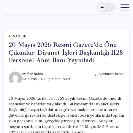
Skip
to
content
SAĞLIK
20 Mayıs 2026 Resmi Gazete’de Öne
Çıkanlar: Diyanet İşleri Başkanlığı 1128
Personel Alım İlanı Yayınladı
20
By
Ece Şahin
yorumlar kapalı
Mayıs
20 Mayıs 2026
1 Min Read
2026
Resmi
Gazete’de
20 Mayıs 2026 tarihli ve 33259 sayılı Resmi Gazete’de önemli
Öne
atamalar ve kararlar yayınlandı. Bu kapsamda Diyanet İşleri
Çıkanlar:
Diyanet
Başkanlığı, taşra teşkilatında görev almak üzere koruma ve
İşleri
güvenlik görevlisi ile destek personeli pozisyonlarında toplam
Başkanlığı
1128 personel alımı gerçekleştireceğini duyurdu. Adaylar,
1128
başvuru şartlarını taşıdıkları takdirde, 22 Mayıs ile 5 Haziran
Personel
2026 tarihleri arasında saat 16:30’a kadar