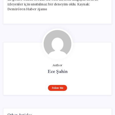
için
izleyenler için unutulmaz bir deneyim oldu. Kaynak:
Demirören Haber Ajansı
Author
Ece Şahin
Follow Me
Other Articles