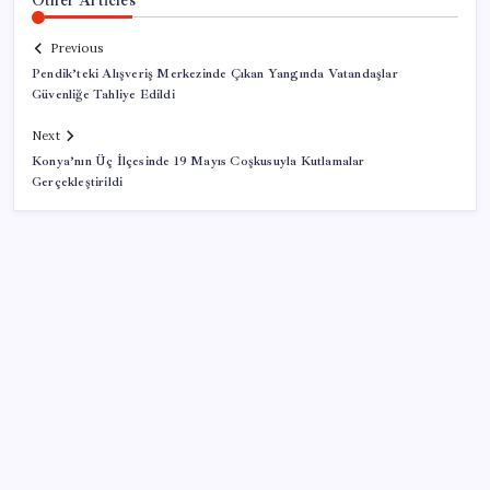
Previous
Pendik’teki Alışveriş Merkezinde Çıkan Yangında Vatandaşlar
Güvenliğe Tahliye Edildi
Next
Konya’nın Üç İlçesinde 19 Mayıs Coşkusuyla Kutlamalar
Gerçekleştirildi
SON YAZILAR
iOS 27 ile iPhone Kilit Ekranında Neler Değişiyor?