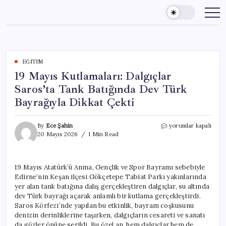
Skip
to
content
EĞITIM
19 Mayıs Kutlamaları: Dalgıçlar
Saros’ta Tank Batığında Dev Türk
Bayrağıyla Dikkat Çekti
19
By
Ece Şahin
yorumlar kapalı
Mayıs
20 Mayıs 2026
1 Min Read
Kutlamaları:
Dalgıçlar
Saros’ta
19 Mayıs Atatürk’ü Anma, Gençlik ve Spor Bayramı sebebiyle
Tank
Edirne’nin Keşan ilçesi Gökçetepe Tabiat Parkı yakınlarında
Batığında
Dev
yer alan tank batığına dalış gerçekleştiren dalgıçlar, su altında
Türk
dev Türk bayrağı açarak anlamlı bir kutlama gerçekleştirdi.
Bayrağıyla
Saros Körfezi’nde yapılan bu etkinlik, bayram coşkusunu
Dikkat
denizin derinliklerine taşırken, dalgıçların cesareti ve sanatı
Çekti
da gözler önüne serildi. Bu özel an, hem dalgıçlar hem de