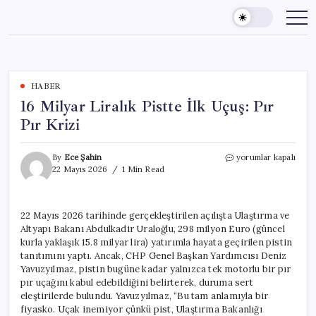
Skip
to
content
HABER
16 Milyar Liralık Pistte İlk Uçuş: Pır
Pır Krizi
16
By
Ece Şahin
yorumlar kapalı
Milyar
22 Mayıs 2026
1 Min Read
Liralık
Pistte
İlk
22 Mayıs 2026 tarihinde gerçekleştirilen açılışta Ulaştırma ve
Uçuş:
Altyapı Bakanı Abdulkadir Uraloğlu, 298 milyon Euro (güncel
Pır
Pır
kurla yaklaşık 15.8 milyar lira) yatırımla hayata geçirilen pistin
Krizi
tanıtımını yaptı. Ancak, CHP Genel Başkan Yardımcısı Deniz
için
Yavuzyılmaz, pistin bugüne kadar yalnızca tek motorlu bir pır
pır uçağını kabul edebildiğini belirterek, duruma sert
eleştirilerde bulundu. Yavuzyılmaz, “Bu tam anlamıyla bir
fiyasko. Uçak inemiyor çünkü pist, Ulaştırma Bakanlığı