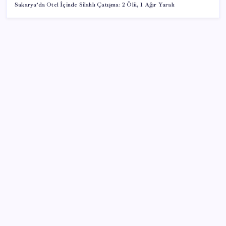
Sakarya’da Otel İçinde Silahlı Çatışma: 2 Ölü, 1 Ağır Yaralı
SON YAZILAR
Microsoft’un Azure Linux Dağıtımı Windows’a Geldi
İBB Davası’nda yeni gelişme: Tahliye kararı çıkmadı!
iOS 27 ile iPhone Kilit Ekranında Neler Değişiyor?
Çin resti çekti, ABD şirketlerine kapıyı kapattı:
‘Başka seçeneğimiz kalmadı’
X, itiraz etti: İmamoğlu’nun hesabına getirilen erişim
engeli yargıya taşındı