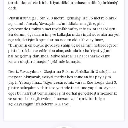
tarafından adeta bir hafriyat döküm sahasına dönüştürülmüş”
dedi.
Pistin uzunluğu 3 bin 750 metre, genişliği ise 75 metre olarak
açıklandı. Ancak, Yavuzyılmaz’ın iddialarına göre, pist
çevresinde 1 milyon metreküplük hafriyat birikintileri oluştu.
Bu durum, uçakların iniş ve kalkışlarında sinyal sorunlarına yol
açarak, iletişim kopmalarına neden oldu. Yavuzyılmaz,
“Dünyanın en büyük gövdeye sahip uçaklarının inebileceği bir
pist olarak lanse edilen bu alan, aslında bir hafriyat yığını
haline gelmiş durumda. Milyonlarca lira harcanarak kamu
zararı oluşturulmuştur” şeklinde konuştu.
Deniz Yavuzyılmaz, Ulaştırma Bakanı Abdulkadir Uraloğlu’na
meydan okuyarak, sosyal medya hesabından bir paylaşım
yaptı. Yavuzyılmaz, “Eğer cesaretiniz varsa, Esenboğa’daki 3.
pistte buluşalım ve birlikte yerinde inceleme yapalım. Ayrıca,
eğer bu hafriyat temizleme işini derhal gerçekleştirmezseniz
ve sorumluları görevden almazsanız, sürpriz bir belge
açıklayacağım” ifadelerini kullandı.