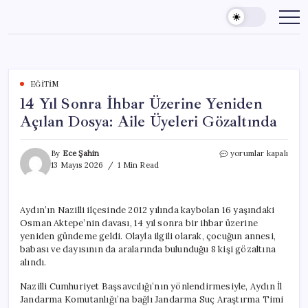
Skip
to
content
EĞITIM
14 Yıl Sonra İhbar Üzerine Yeniden
Açılan Dosya: Aile Üyeleri Gözaltında
14
By
Ece Şahin
yorumlar kapalı
Yıl
13 Mayıs 2026
1 Min Read
Sonra
İhbar
Üzerine
Aydın’ın Nazilli ilçesinde 2012 yılında kaybolan 16 yaşındaki
Yeniden
Osman Aktepe’nin davası, 14 yıl sonra bir ihbar üzerine
Açılan
Dosya:
yeniden gündeme geldi. Olayla ilgili olarak, çocuğun annesi,
Aile
babası ve dayısının da aralarında bulunduğu 8 kişi gözaltına
Üyeleri
alındı.
Gözaltında
için
Nazilli Cumhuriyet Başsavcılığı’nın yönlendirmesiyle, Aydın İl
Jandarma Komutanlığı’na bağlı Jandarma Suç Araştırma Timi