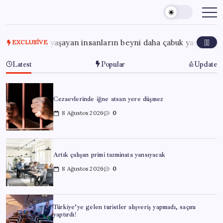
Skip
to
content
sorun yaşayan insanların beyni daha çabuk yaşlanabiliyor: ‘Be
EXCLUSIVE
Latest
Popular
Update
Cezaevlerinde iğne atsan yere düşmez
8 Ağustos 2026
0
Artık çalışan primi tazminata yansıyacak
8 Ağustos 2026
0
Türkiye’ye gelen turistler alışveriş yapmadı, saçını
yaptırdı!