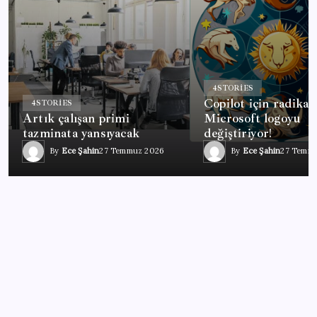
4
STORIES
Copilot için radikal 
4
STORIES
Artık çalışan primi
Microsoft logoyu
tazminata yansıyacak
değiştiriyor!
By
Ece Şahin
27 Temmuz 2026
By
Ece Şahin
27 Temm