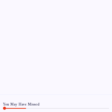
Sayaç
Kategoriler
Eğitim
Ekonomi
Haber
Sağlık
Teknoloji
You May Have Missed