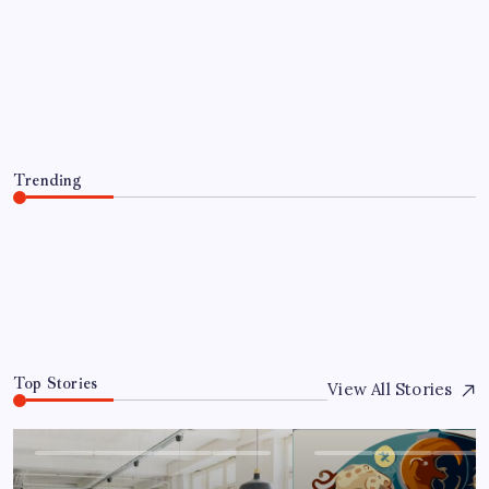
Cezaevlerinde iğne atsan yere düşmez
By
Ece Şahin
8 Ağustos 2026
Trending
Cezaevlerinde iğne atsan yere düşmez
8 Ağustos 2026
0
Top Stories
View All Stories